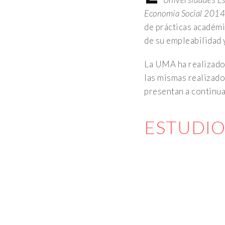
Economía Social 201
de prácticas académi
de su empleabilidad 
La UMA ha realizado 
las mismas realizado
UMA.ES
presentan a continua
Observatorio de Empleo. Servicio de Empleabilidad y E
ESTUDIO
ESTUDIO
ESTUDIO