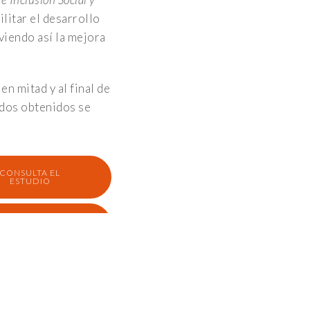
litar el desarrollo
viendo así la mejora
n mitad y al final de
ados obtenidos se
NK.UMA.ES
asteur, 47 Ampliacion Campus de Teatinos. 29010 Málaga
CONSULTA EL
ESTUDIO
CONSULTA EL
ESTUDIO
CONSULTA EL
ESTUDIO