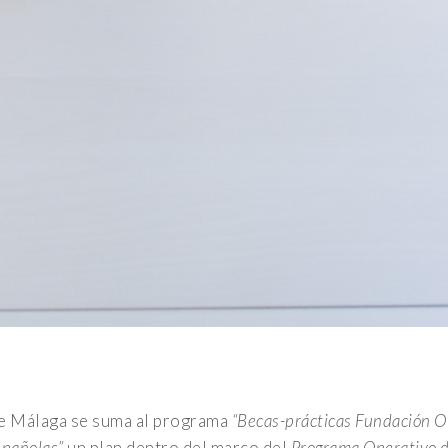
de Málaga se suma al programa
“Becas-prácticas Fundación
spañolas”
un plan dentro del marco del
Programa Operativo de