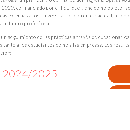
4-2020,
cofinanciado por el FSE, que tiene como objeto faci
cas externas a los universitarios con discapacidad, promo
y su futuro profesional.
un seguimiento de las prácticas a través de cuestionarios e
s tanto a los estudiantes como a las empresas. Los result
FACEBOOK
TWITTER
LINKEDIN
INSTAGRAM
TALENTA
ción:
mprendimiento. Edificio The Green Ray, El Rayo Verde. Avda. Louis P
 2024/2025
 2023/2024
 2022/2023