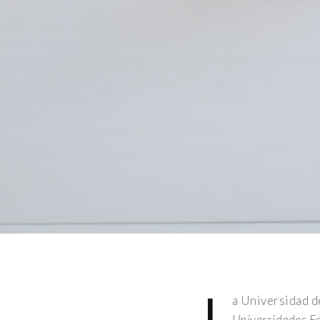
L
a Universidad 
Universidades E