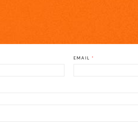
EMAIL
*
FACEBOOK
TWITTER
LINKEDIN
INSTAGRAM
TALENTA
mprendimiento. Edificio The Green Ray, El Rayo Verde. Avda. Louis P