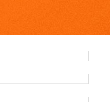
NK.UMA.ES
asteur, 47 Ampliacion Campus de Teatinos. 29010 Málaga